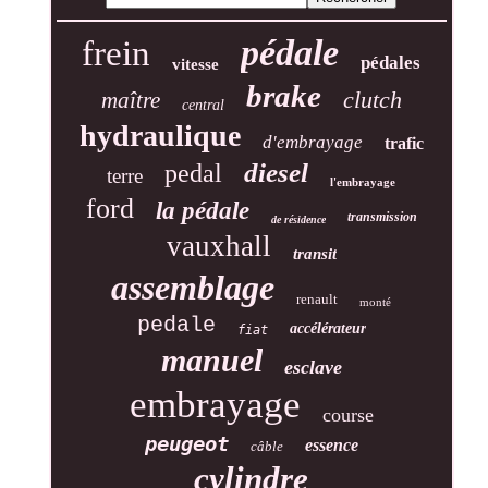
pédale
frein
pédales
vitesse
brake
clutch
maître
central
hydraulique
d'embrayage
trafic
diesel
pedal
terre
l'embrayage
ford
la pédale
transmission
de résidence
vauxhall
transit
assemblage
renault
monté
pedale
accélérateur
fiat
manuel
esclave
embrayage
course
peugeot
essence
câble
cylindre