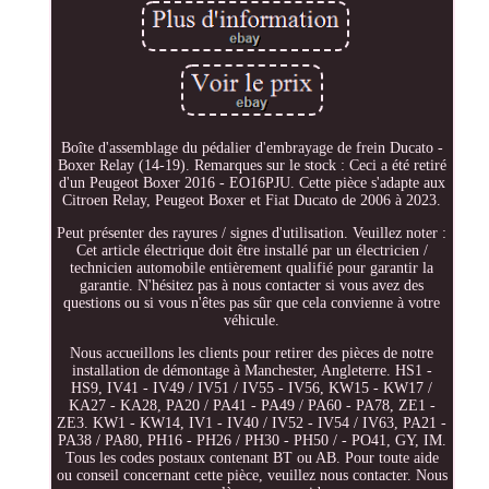
Boîte d'assemblage du pédalier d'embrayage de frein Ducato -
Boxer Relay (14-19). Remarques sur le stock : Ceci a été retiré
d'un Peugeot Boxer 2016 - EO16PJU. Cette pièce s'adapte aux
Citroen Relay, Peugeot Boxer et Fiat Ducato de 2006 à 2023.
Peut présenter des rayures / signes d'utilisation. Veuillez noter :
Cet article électrique doit être installé par un électricien /
technicien automobile entièrement qualifié pour garantir la
garantie. N'hésitez pas à nous contacter si vous avez des
questions ou si vous n'êtes pas sûr que cela convienne à votre
véhicule.
Nous accueillons les clients pour retirer des pièces de notre
installation de démontage à Manchester, Angleterre. HS1 -
HS9, IV41 - IV49 / IV51 / IV55 - IV56, KW15 - KW17 /
KA27 - KA28, PA20 / PA41 - PA49 / PA60 - PA78, ZE1 -
ZE3. KW1 - KW14, IV1 - IV40 / IV52 - IV54 / IV63, PA21 -
PA38 / PA80, PH16 - PH26 / PH30 - PH50 / - PO41, GY, IM.
Tous les codes postaux contenant BT ou AB. Pour toute aide
ou conseil concernant cette pièce, veuillez nous contacter. Nous