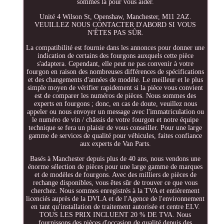
sommes là pour vous aider.
Unité 4 Wilson St, Openshaw, Manchester, M11 2AZ.
VEUILLEZ NOUS CONTACTER D'ABORD SI VOUS
N'ÊTES PAS SÛR.
La compatibilité est fournie dans les annonces pour donner une
indication de certains des fourgons auxquels cette pièce
s'adaptera. Cependant, elle peut ne pas convenir à votre
fourgon en raison des nombreuses différences de spécifications
et des changements d'années de modèle. Le meilleur et le plus
simple moyen de vérifier rapidement si la pièce vous convient
est de comparer les numéros de pièces. Nous sommes des
experts en fourgons ; donc, en cas de doute, veuillez nous
appeler ou nous envoyer un message avec l'immatriculation ou
le numéro de vin / châssis de votre fourgon et notre équipe
technique se fera un plaisir de vous conseiller. Pour une large
gamme de services de qualité pour véhicules, faites confiance
aux experts de Van Parts.
Basés à Manchester depuis plus de 40 ans, nous vendons une
énorme sélection de pièces pour une large gamme de marques
et de modèles de fourgons. Avec des milliers de pièces de
rechange disponibles, vous êtes sûr de trouver ce que vous
cherchez. Nous sommes enregistrés à la TVA et entièrement
licenciés auprès de la DVLA et de l'Agence de l'environnement
en tant qu'installation de traitement autorisée et centre ELV.
TOUS LES PRIX INCLUENT 20 % DE TVA. Nous
fournissons des pièces d'occasion de qualité depuis des