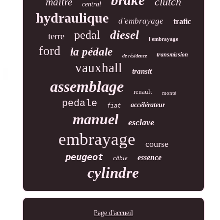
clutch
maître
central
hydraulique
d'embrayage
trafic
diesel
pedal
terre
l'embrayage
ford
la pédale
transmission
de résidence
vauxhall
transit
assemblage
renault
monté
pedale
accélérateur
fiat
manuel
esclave
embrayage
course
peugeot
essence
câble
cylindre
Page d'accueil