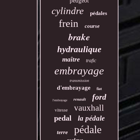
peugeot
cylindre
pédales
frein
course
brake
hydraulique
maître
trafic
embrayage
transmission
d'embrayage
fiat
ford
renault
l'embrayage
vauxhall
vitesse
pedal
la pédale
pédale
terre