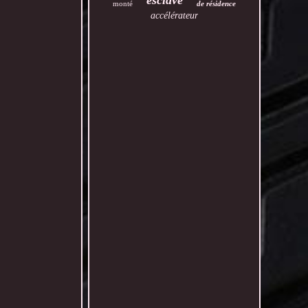
esclave
monté
de résidence
accélérateur