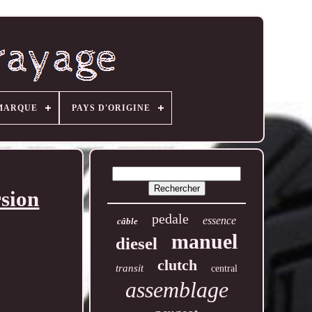
MARQUE
PAYS D'ORIGINE
sion
pedale
essence
câble
manuel
diesel
clutch
transit
central
assemblage