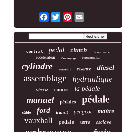
pedal
clutch
central
de résidence
accélérateur
transmission
l'embrayage
cylindre
diesel
essence
renault
assemblage
hydraulique
la pédale
course
vitesse
pédale
manuel
pédales
ford
maître
peugeot
transit
câble
vauxhall
pedale
terre
esclave