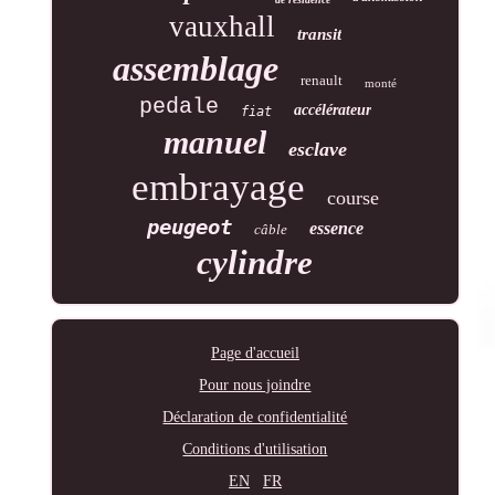
vauxhall
transit
assemblage
renault
monté
pedale
accélérateur
fiat
manuel
esclave
embrayage
course
peugeot
essence
câble
cylindre
Page d'accueil
Pour nous joindre
Déclaration de confidentialité
Conditions d'utilisation
EN
FR