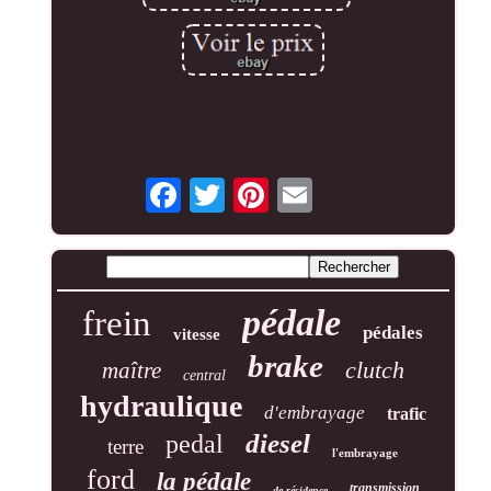
pédale
frein
pédales
vitesse
brake
clutch
maître
central
hydraulique
d'embrayage
trafic
diesel
pedal
terre
l'embrayage
ford
la pédale
transmission
de résidence