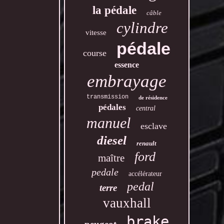
la pédale
câble
cylindre
vitesse
pédale
course
essence
embrayage
transmission
de résidence
pédales
central
manuel
esclave
diesel
renault
ford
maître
pedale
accélérateur
pedal
terre
vauxhall
brake