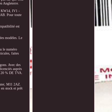
en Angleterre.
- KW14, IV1 -
 AB. Pour toute
tibilité est
nées modèles. Le
ou le numéro
icules, faites
rgons. Avec des
licenciés auprès
NT 20 % DE TVA.
ester, M11 2AZ.
en stock et prêt