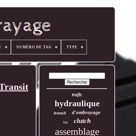
E
NUMÉRO DE TAG
TYPE
Transit
trafic
hydraulique
d'embrayage
transit
clutch
fiat
assemblage