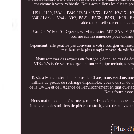
convienne à votre véhicule. Nous accueillons les clients po
HS1 - HS9, IV41 - IV49 / IV51 / IV55 - IV56, KW15 - 
IV40 / IV52 - IV54 / IV63, PA21 - PA38 / PA80, PH16 - PH
aide ou conseil concernant cett
Unité 4 Wilson St, Openshaw, Manchester, M11 2AZ.
fournie sur les annonces pour donner 
Cependant, elle peut ne pas convenir à votre fourgon en rais
meilleur et le plus simple moyen de vérifi
Nous sommes des experts en fourgon ; donc, en cas de do
VIN/châssis de votre fourgon et notre équipe technique sera
Basés à Manchester depuis plus de 40 ans, nous vendons une
milliers de pièces de rechange disponibles, vous êtes sûr de
de la DVLA et de l'Agence de l'environnement en tant qu'
Nous fournissons 
Nous maintenons une énorme gamme de stock dans notre inst
Nous avons des milliers de pièces en stock, avec de nouveaux 