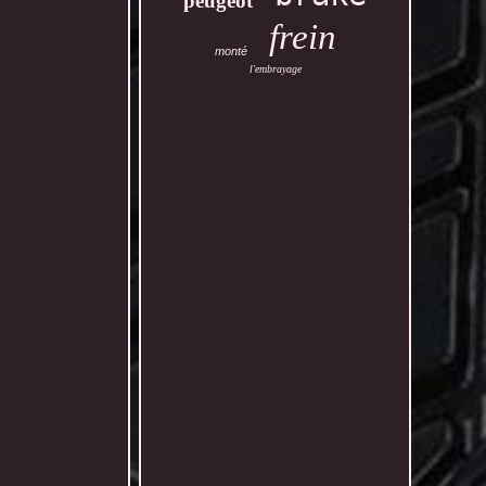
peugeot
frein
monté
l'embrayage