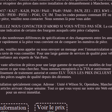
ur récupérer des pièces dans notre installation de démantèlement à Manchester, 
KW17 / KA27 - KA28, PA20 / PA41 - PA49 / PA60 - PA78, ZE1 - ZE3. KW1 
26 / PH30 - PH50 / - PO41, GY, IM. Tous les codes postaux contenant BT ou
e pièce, veuillez nous contacter. Nous sommes là pour vous aider.
 VEUILLEZ NOUS CONTACTER D'ABORD SI VOUS N'ÊTES PAS SÛR. La compa
une indication de certains des fourgons auxquels cette pièce s'adaptera.
on des nombreuses différences de spécifications et des changements entre les an
er rapidement si la pièce vous convient est de comparer les numéros de pièce.
ute, veuillez nous appeler ou nous envoyer un message avec l'immatriculation 
 ravie de vous conseiller. Pour une large gamme de services de qualité pour véh
confiance aux experts de Van Parts.
 vaste sélection de pièces pour une large gamme de marques et modèles de fou
 trouver ce que vous cherchez. Nous sommes enregistrés à la TVA et entièrement 
établissement de traitement autorisé et centre ELV. TOUS LES PRIX INCLUE
des pièces usagées de qualité depuis des décennies.
allation spécialement conçue. Adresse : Unité 4 Wilson St, Openshaw, Manch
articles arrivant chaque semaine. Tout ce que vous voyez sur notre site Web est 
pour un envoi immédiat.