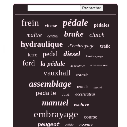
pédale
frein
pédales
vitesse
brake
clutch
maître
central
hydraulique
d'embrayage
trafic
diesel
pedal
terre
l'embrayage
ford
la pédale
transmission
de résidence
vauxhall
transit
assemblage
renault
monté
pedale
accélérateur
fiat
manuel
esclave
embrayage
course
peugeot
essence
câble