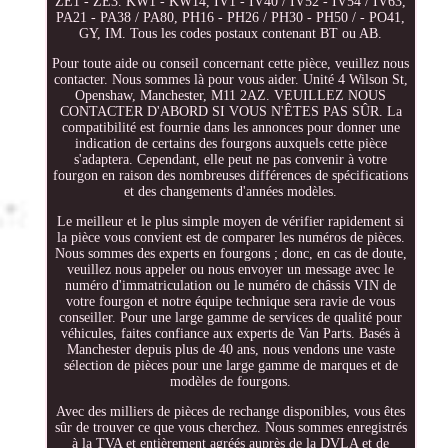
ZE1 - ZE3. KW1 - KW14, IV1 - IV40 / IV52 - IV54 / IV63,
PA21 - PA38 / PA80, PH16 - PH26 / PH30 - PH50 / - PO41,
GY, IM. Tous les codes postaux contenant BT ou AB.
Pour toute aide ou conseil concernant cette pièce, veuillez nous
contacter. Nous sommes là pour vous aider. Unité 4 Wilson St,
Openshaw, Manchester, M11 2AZ. VEUILLEZ NOUS
CONTACTER D'ABORD SI VOUS N'ÊTES PAS SÛR. La
compatibilité est fournie dans les annonces pour donner une
indication de certains des fourgons auxquels cette pièce
s'adaptera. Cependant, elle peut ne pas convenir à votre
fourgon en raison des nombreuses différences de spécifications
et des changements d'années modèles.
Le meilleur et le plus simple moyen de vérifier rapidement si
la pièce vous convient est de comparer les numéros de pièces.
Nous sommes des experts en fourgons ; donc, en cas de doute,
veuillez nous appeler ou nous envoyer un message avec le
numéro d'immatriculation ou le numéro de châssis VIN de
votre fourgon et notre équipe technique sera ravie de vous
conseiller. Pour une large gamme de services de qualité pour
véhicules, faites confiance aux experts de Van Parts. Basés à
Manchester depuis plus de 40 ans, nous vendons une vaste
sélection de pièces pour une large gamme de marques et de
modèles de fourgons.
Avec des milliers de pièces de rechange disponibles, vous êtes
sûr de trouver ce que vous cherchez. Nous sommes enregistrés
à la TVA et entièrement agréés auprès de la DVLA et de