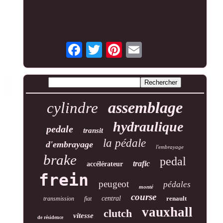
assemblage
cylindre
hydraulique
pedale
transit
la pédale
d'embrayage
l'embrayage
brake
pedal
trafic
accélérateur
frein
peugeot
pédales
monté
course
central
renault
transmission
fiat
vauxhall
clutch
vitesse
de résidence