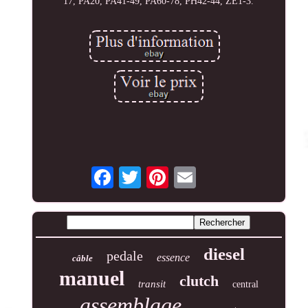
17, PA20, PA41-49, PA60-78, PH42-44, ZE1-3.
diesel
pedale
essence
câble
manuel
clutch
transit
central
assemblage