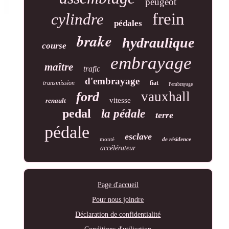
peugeot
frein
cylindre
pédales
brake
hydraulique
course
embrayage
maître
trafic
d'embrayage
transmission
fiat
l'embrayage
vauxhall
ford
vitesse
renault
pedal
la pédale
terre
pédale
esclave
monté
de résidence
accélérateur
Page d'accueil
Pour nous joindre
Déclaration de confidentialité