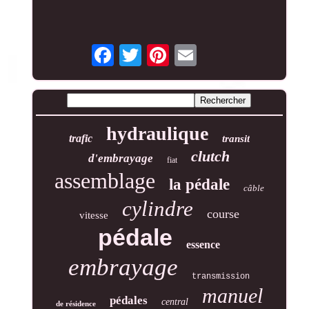
hydraulique
trafic
transit
clutch
d'embrayage
fiat
assemblage
la pédale
câble
cylindre
course
vitesse
pédale
essence
embrayage
transmission
manuel
pédales
central
de résidence