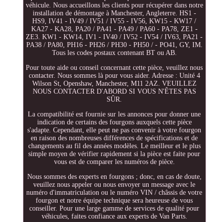
véhicule. Nous accueillons les clients pour récupérer dans notre
installation de démontage à Manchester, Angleterre. HS1 -
HS9, IV41 - IV49 / IV51 / IV55 - IV56, KW15 - KW17 /
KA27 - KA28, PA20 / PA41 - PA49 / PA60 - PA78, ZE1 -
ZE3. KW1 - KW14, IV1 - IV40 / IV52 - IV54 / IV63, PA21 -
PA38 / PA80, PH16 - PH26 / PH30 - PH50 / - PO41, GY, IM.
Tous les codes postaux contenant BT ou AB.
Pour toute aide ou conseil concernant cette pièce, veuillez nous
contacter. Nous sommes là pour vous aider. Adresse : Unité 4
Wilson St, Openshaw, Manchester, M11 2AZ. VEUILLEZ
NOUS CONTACTER D'ABORD SI VOUS N'ÊTES PAS
SÛR.
La compatibilité est fournie sur les annonces pour donner une
indication de certains des fourgons auxquels cette pièce
s'adapte. Cependant, elle peut ne pas convenir à votre fourgon
en raison des nombreuses différences de spécifications et de
changements au fil des années modèles. Le meilleur et le plus
simple moyen de vérifier rapidement si la pièce est faite pour
vous est de comparer les numéros de pièce.
Nous sommes des experts en fourgons ; donc, en cas de doute,
veuillez nous appeler ou nous envoyer un message avec le
numéro d'immatriculation ou le numéro VIN / châssis de votre
fourgon et notre équipe technique sera heureuse de vous
conseiller. Pour une large gamme de services de qualité pour
véhicules, faites confiance aux experts de Van Parts.