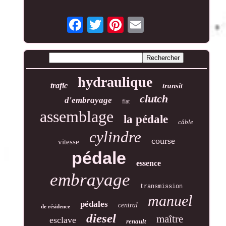
hydraulique
trafic
transit
clutch
d'embrayage
fiat
assemblage
la pédale
câble
cylindre
course
vitesse
pédale
essence
embrayage
transmission
manuel
pédales
central
de résidence
diesel
maître
esclave
renault