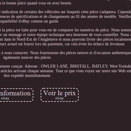
s la bonne pièce quand vous en avez besoin.
indication de certains des véhicules sur lesquels cette pièce s'adaptera. Cependa
rences de spécifications et de changements au fil des années de modèle. Veuillez
mpatibilité d'eBay comme un guide.
i la pièce est faite pour vous est de comparer les numéros de pièce. Nous somme
r un message et notre équipe technique sera heureuse de vous conseiller. Nous a
ent dans le Nord-Est de l'Angleterre et nous pouvons livrer des pièces localeme
ct actuel est fourni lors du paiement, car cela évite les échecs de livraison.
as à nous contacter. Nous fournissons des pièces neuves et d'occasion authentiq
également sourcer des pièces.
spécialement conçue. Adresse : OWLER LANE, BIRSTALL, BATLEY, West Yorks
articles arrivant chaque semaine. Tout ce que vous voyez sur notre site Web est 
être expédié immédiatement.