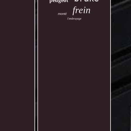
peugeot
frein
monté
l'embrayage