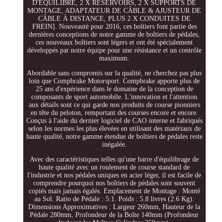
D'ÉQUILIBRE, 2 X RÉSERVOIRS, 2 X SUPPORTS DE
MONTAGE, ADAPTATEUR DE CÂBLE & AJUSTEUR DE
CÂBLE À DISTANCE, PLUS 2 X CONDUITES DE
FREIN]. Nouveauté pour 2016, ces boîtiers font partie des
dernières conceptions de notre gamme de boîtiers de pédales,
ces nouveaux boîtiers sont légers et ont été spécialement
développés par notre équipe pour une résistance et un contrôle
maximum.
Abordable sans compromis sur la qualité, ne cherchez pas plus
loin que Compbrake Motorsport. Compbrake apporte plus de
25 ans d'expérience dans le domaine de la conception de
composants de sport automobile. L'innovation et l'attention
aux détails sont ce qui garde nos produits de course pionniers
en tête du peloton, remportant des courses encore et encore.
Conçus à l'aide du dernier logiciel de CAO interne et fabriqués
selon les normes les plus élevées en utilisant des matériaux de
haute qualité, notre gamme étendue de boîtiers de pédales reste
inégalée.
Avec des caractéristiques telles qu'une barre d'équilibrage de
haute qualité avec un roulement de course standard de
l'industrie et nos pédales uniques en acier léger, il est facile de
comprendre pourquoi nos boîtiers de pédales sont souvent
copiés mais jamais égalés. Emplacement de Montage : Monté
au Sol. Ratio de Pédale : 5:1. Poids : 5.8 livres (2.6 Kg).
Dimensions Approximatives : Largeur 260mm, Hauteur de la
Pédale 280mm, Profondeur de la Boîte 140mm (Profondeur