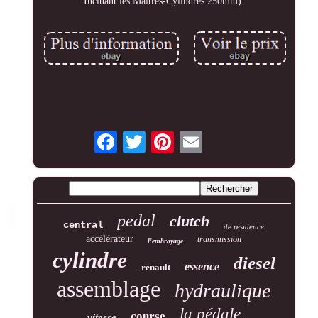
Incluant les Maîtres-Cylindres 250mm).
pedal
clutch
central
de résidence
accélérateur
transmission
l'embrayage
cylindre
diesel
essence
renault
assemblage
hydraulique
la pédale
course
vitesse