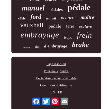
pédale
manuel
pédales
ford
maître
peugeot
transit
câble
vauxhall
pedale
terre
esclave
embrayage
frein
trafic
brake
d'embrayage
fiat
monté
Page d'accueil
Pour nous joindre
Déclaration de confidentialité
Conditions d'utilisation
EN
FR
Twitter