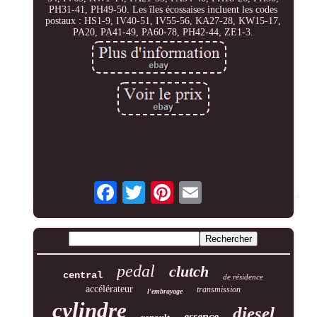
PH31-41, PH49-50. Les îles écossaises incluent les codes
postaux : HS1-9, IV40-51, IV55-56, KA27-28, KW15-17,
PA20, PA41-49, PA60-78, PH42-44, ZE1-3.
pedal
clutch
central
de résidence
accélérateur
transmission
l'embrayage
cylindre
diesel
essence