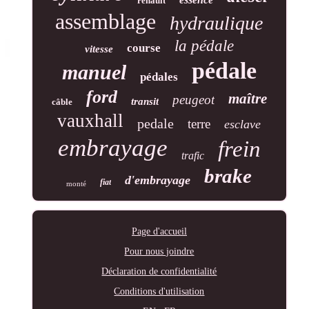
renault
assemblage
hydraulique
la pédale
course
vitesse
pédale
manuel
pédales
ford
maître
peugeot
transit
câble
vauxhall
pedale
terre
esclave
embrayage
frein
trafic
brake
d'embrayage
fiat
monté
Page d'accueil
Pour nous joindre
Déclaration de confidentialité
Conditions d'utilisation