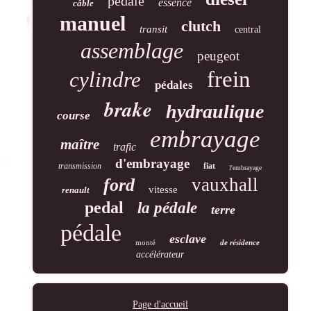
pedale
essence
câble
manuel
clutch
transit
central
assemblage
peugeot
frein
cylindre
pédales
brake
hydraulique
course
embrayage
maître
trafic
d'embrayage
transmission
fiat
l'embrayage
vauxhall
ford
vitesse
renault
pedal
la pédale
terre
pédale
esclave
monté
de résidence
accélérateur
Page d'accueil