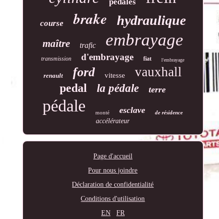
pédales
brake
hydraulique
course
embrayage
maître
trafic
d'embrayage
transmission
fiat
l'embrayage
vauxhall
ford
vitesse
renault
pedal
la pédale
terre
pédale
esclave
monté
de résidence
accélérateur
Page d'accueil
Pour nous joindre
Déclaration de confidentialité
Conditions d'utilisation
EN
FR