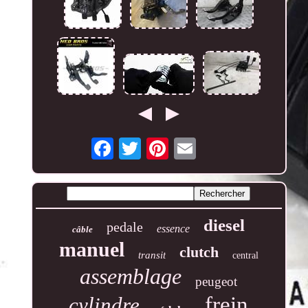
diesel
pedale
essence
câble
manuel
clutch
transit
central
assemblage
peugeot
frein
cylindre