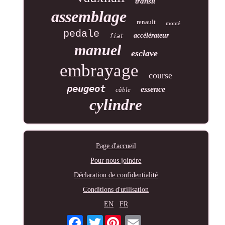
transit
assemblage
renault
monté
pedale
accélérateur
fiat
manuel
esclave
embrayage
course
peugeot
essence
câble
cylindre
Page d'accueil
Pour nous joindre
Déclaration de confidentialité
Conditions d'utilisation
EN
FR
Twitter