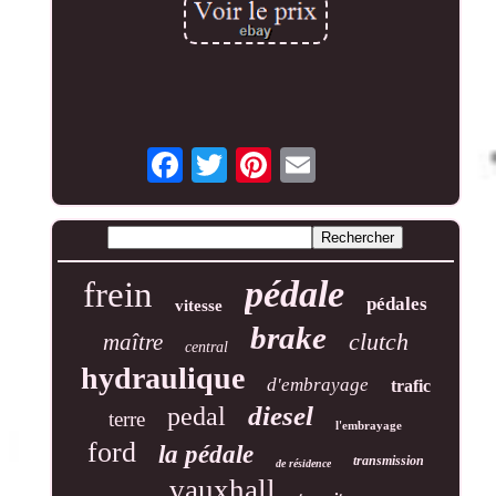
pédale
frein
pédales
vitesse
brake
clutch
maître
central
hydraulique
d'embrayage
trafic
diesel
pedal
terre
l'embrayage
ford
la pédale
transmission
de résidence
vauxhall