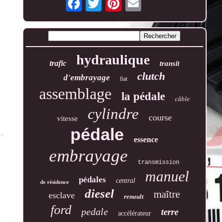
hydraulique
trafic
transit
clutch
d'embrayage
fiat
assemblage
la pédale
câble
cylindre
course
vitesse
pédale
essence
embrayage
transmission
manuel
pédales
central
de résidence
diesel
maître
esclave
renault
ford
pedale
terre
accélérateur