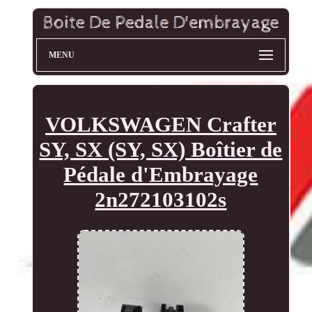
MENU
VOLKSWAGEN Crafter
SY, SX (SY, SX) Boîtier de
Pédale d'Embrayage
2n272103102s