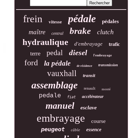
pédale
frein
pédales
vitesse
brake
clutch
maître
central
hydraulique
d'embrayage
trafic
diesel
pedal
terre
l'embrayage
ford
la pédale
transmission
de résidence
vauxhall
transit
assemblage
renault
monté
pedale
accélérateur
fiat
manuel
esclave
embrayage
course
peugeot
essence
câble