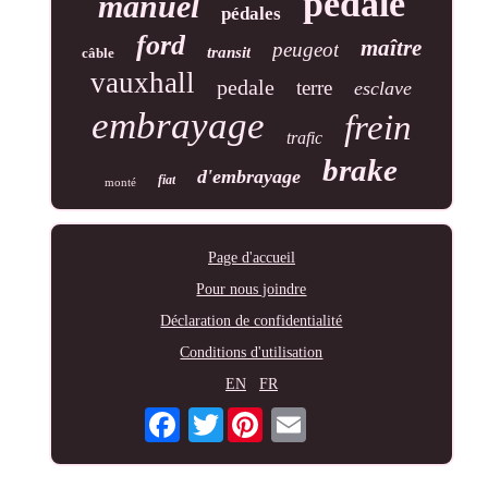
pédale
manuel
pédales
ford
maître
peugeot
transit
câble
vauxhall
pedale
terre
esclave
embrayage
frein
trafic
brake
d'embrayage
fiat
monté
Page d'accueil
Pour nous joindre
Déclaration de confidentialité
Conditions d'utilisation
EN
FR
Twitter