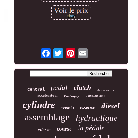
pedal
clutch
central
de résidence
accélérateur
transmission
l'embrayage
cylindre
diesel
essence
renault
assemblage
hydraulique
la pédale
course
vitesse