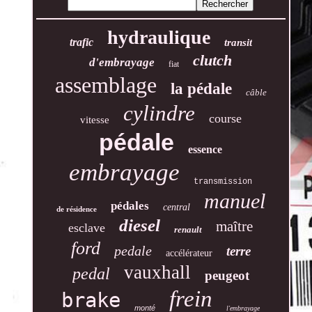
hydraulique
trafic
transit
clutch
d'embrayage
fiat
assemblage
la pédale
câble
cylindre
course
vitesse
pédale
essence
embrayage
transmission
manuel
pédales
central
de résidence
diesel
maître
esclave
renault
ford
pedale
terre
accélérateur
vauxhall
pedal
peugeot
frein
brake
monté
l'embrayage