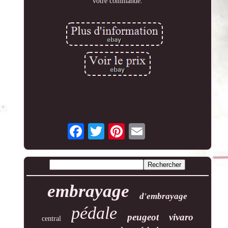
votre commande.
embrayage
d'embrayage
pédale
peugeot
vivaro
central