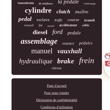
la pédale
transmission
de résidence
l'embrayage
cylindre
maître
clutch
pedal
esclave
course
trafic
transit
renault
accélérateur
câble
fiat
monté
ford
diesel
pedale
assemblage
pédales
essence
manuel
vauxhall
frein
brake
hydraulique
vitesse
Page d'accueil
Pour nous joindre
Déclaration de confidentialité
Conditions d'utilisation