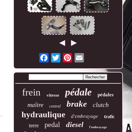
pédale
frein
pédales
vitesse
brake
clutch
maître
central
hydraulique
d'embrayage
trafic
diesel
pedal
terre
l'embrayage