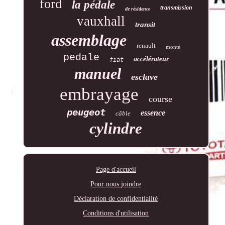
ford
la pédale
transmission
de résidence
vauxhall
transit
assemblage
renault
monté
pedale
accélérateur
fiat
manuel
esclave
embrayage
course
peugeot
essence
câble
cylindre
Page d'accueil
Pour nous joindre
Déclaration de confidentialité
Conditions d'utilisation