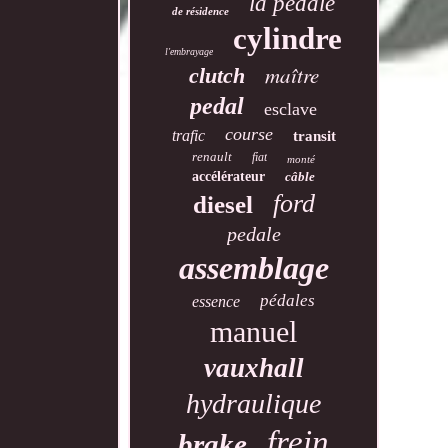
la pédale
de résidence
cylindre
l'embrayage
maître
clutch
pedal
esclave
course
trafic
transit
renault
fiat
monté
accélérateur
câble
ford
diesel
pedale
assemblage
pédales
essence
manuel
vauxhall
hydraulique
frein
brake