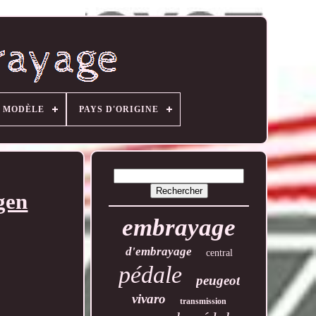
MODÈLE
PAYS D'ORIGINE
gen
embrayage
d'embrayage
central
pédale
peugeot
vivaro
transmission