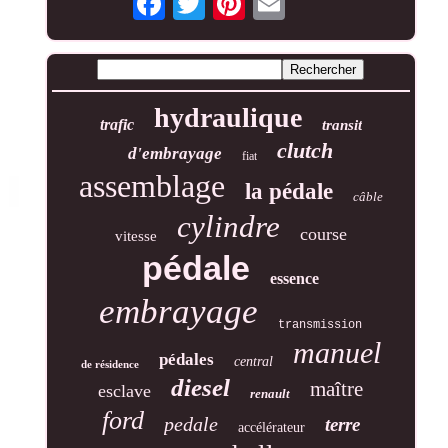
hydraulique
trafic
transit
clutch
d'embrayage
fiat
assemblage
la pédale
câble
cylindre
course
vitesse
pédale
essence
embrayage
transmission
manuel
pédales
central
de résidence
diesel
maître
esclave
renault
ford
pedale
terre
accélérateur