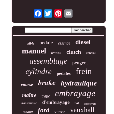
diesel
pedale
essence
câble
manuel
clutch
transit
central
assemblage
peugeot
frein
cylindre
pédales
brake
hydraulique
course
embrayage
maître
trafic
d'embrayage
transmission
fiat
l'embrayage
vauxhall
ford
vitesse
renault