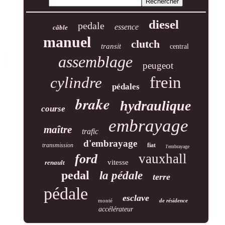
diesel
pedale
essence
câble
manuel
clutch
transit
central
assemblage
peugeot
frein
cylindre
pédales
brake
hydraulique
course
embrayage
maître
trafic
d'embrayage
transmission
fiat
l'embrayage
vauxhall
ford
vitesse
renault
pedal
la pédale
terre
pédale
esclave
monté
de résidence
accélérateur