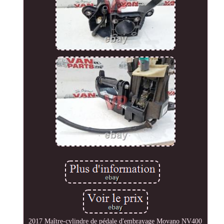
2017 Maître-cylindre de pédale d'embrayage Movano NV400