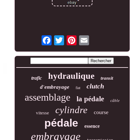
hydraulique
trafic
transit
clutch
d'embrayage
fiat
assemblage
la pédale
câble
cylindre
course
vitesse
pédale
essence
embrayage