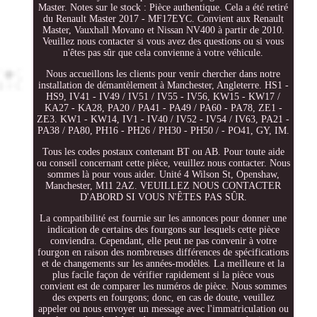
Master. Notes sur le stock : Pièce authentique. Cela a été retiré
du Renault Master 2017 - MF17EYC. Convient aux Renault
Master, Vauxhall Movano et Nissan NV400 à partir de 2010.
Veuillez nous contacter si vous avez des questions ou si vous
n'êtes pas sûr que cela convienne à votre véhicule.
Nous accueillons les clients pour venir chercher dans notre
installation de démantèlement à Manchester, Angleterre. HS1 -
HS9, IV41 - IV49 / IV51 / IV55 - IV56, KW15 - KW17 /
KA27 - KA28, PA20 / PA41 - PA49 / PA60 - PA78, ZE1 -
ZE3. KW1 - KW14, IV1 - IV40 / IV52 - IV54 / IV63, PA21 -
PA38 / PA80, PH16 - PH26 / PH30 - PH50 / - PO41, GY, IM.
Tous les codes postaux contenant BT ou AB. Pour toute aide
ou conseil concernant cette pièce, veuillez nous contacter. Nous
sommes là pour vous aider. Unité 4 Wilson St, Openshaw,
Manchester, M11 2AZ. VEUILLEZ NOUS CONTACTER
D'ABORD SI VOUS N'ÊTES PAS SÛR.
La compatibilité est fournie sur les annonces pour donner une
indication de certains des fourgons sur lesquels cette pièce
conviendra. Cependant, elle peut ne pas convenir à votre
fourgon en raison des nombreuses différences de spécifications
et de changements sur les années-modèles. La meilleure et la
plus facile façon de vérifier rapidement si la pièce vous
convient est de comparer les numéros de pièce. Nous sommes
des experts en fourgons; donc, en cas de doute, veuillez
appeler ou nous envoyer un message avec l'immatriculation ou