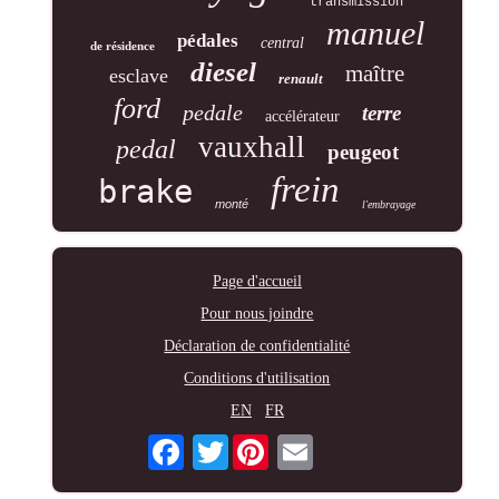
transmission
manuel
pédales
central
de résidence
diesel
maître
esclave
renault
ford
pedale
terre
accélérateur
vauxhall
pedal
peugeot
frein
brake
monté
l'embrayage
Page d'accueil
Pour nous joindre
Déclaration de confidentialité
Conditions d'utilisation
EN
FR
Twitter