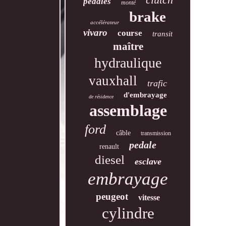
pédales
monté
brake
accélérateur
vivaro
course
transit
maître
hydraulique
vauxhall
trafic
d'embrayage
de résidence
assemblage
ford
câble
transmission
pedale
renault
diesel
esclave
embrayage
peugeot
vitesse
cylindre