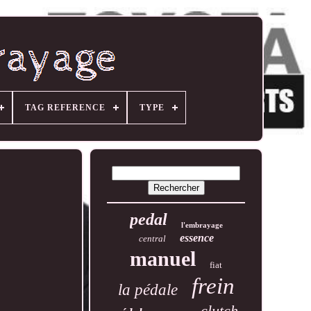
TAG REFERENCE
TYPE
pedal
l'embrayage
essence
central
manuel
fiat
frein
la pédale
clutch