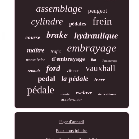
assemblage
peugeot
frein
cylindre
pédales
brake
hydraulique
course
embrayage
maître
trafic
d'embrayage
transmission
fiat
l'embrayage
vauxhall
ford
vitesse
renault
pedal
la pédale
terre
pédale
esclave
monté
de résidence
accélérateur
Page d'accueil
Pour nous joindre