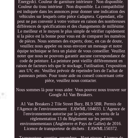
Energydci. Couleur de garniture intérieure : Non disponible.
Couleur du tissu intérieur : Non disponible. La compatibilité
est indiquée dans les annonces pour donner une indication des
véhicules sur lesquels cette pièce s'adaptera. Cependant, elle
peut ne pas convenir à votre voiture en raison des nombreuses
différences de spécifications et des changements de millésime.
Le meilleur et le moyen le plus simple de vérifier rapidement
si la pièce est la bonne pour vous est de comparer les numéros
de pièces. Nous sommes des experts; donc, en cas de doute,
veuillez nous appeler ou nous envoyer un message et notre
équipe technique se fera un plaisir de vous conseiller. Veuillez
noter que nous ne pouvons garantir aucune correspondance de
code de peinture. La peinture peut vieillir différemment en
raison de facteurs tels que le stockage, l'utilisation, l'exposition
aux UV, etc. Veuillez prévoir de repeindre lors de l'achat de
panneaux peints. Pour toute aide ou conseil concernant cette
pièce, veuillez nous contacter.
Nous sommes là pour vous aider. Vous pouvez nous trouver sur
Google A1 Van Breakers.
A1 Van Breakers 2 Tile Street Bury, BL9 5BR. Permis de
l'Agence de l'environnement : EAWML/104033. L'Agence de
l'environnement autorise par la présente, en vertu de la
réglementation 13 du Règlement sur les permis
environnementaux (Angleterre et Pays de Galles) de 2016.
Licence de transporteur de déchets : EAWML150372.
Transporteur, courtier, revendeur - Haut niveau. Licence de