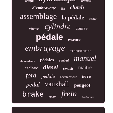
trafic
transit
clutch
d'embrayage
fiat
assemblage
la pédale
câble
cylindre
course
vitesse
pédale
essence
embrayage
transmission
manuel
pédales
central
de résidence
diesel
maître
esclave
renault
ford
pedale
terre
accélérateur
vauxhall
pedal
peugeot
frein
brake
monté
l'embrayage