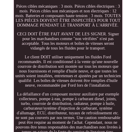
Pièces cibles mécaniques : 3 mois. Pièces cibles électriques : 3
mois. Pièces cibles non mécaniques et non électriques : 12
mois. Batteries et composants haute tension : 3 mois. TOUTES
LES PIÈCES DOIVENT ÊTRE INSPECTÉES POUR TOUT
DOMMAGE PENDANT LE TRANSPORT À L'ARRIVÉE.
CECI DOIT ÊTRE FAIT AVANT DE LES SIGNER. Signer
pour les marchandises comme "non vérifiées" n'est pas
acceptable. Tous les moteurs et boîtes de vitesses seront
vidangés de tous les fluides pour le transport.
Le client DOIT utiliser uniquement les fluides Ford
recommandés. Il est conditionnel à la vente qu'une nouvelle
courroie de distribution soit montée sur tous les moteurs que
nous fournissons et remplie d'huile neuve, et que toutes les
unités soient installées, entretenues et ajustées par un technicien
qualifié. Les boîtes de vitesses doivent être remplies d'huile
neuve, recommandée par Ford lors de l'installation.
La défaillance d'un composant moteur auxiliaire par exemple
collecteurs, pompe à eau, pompe à carburant diesel, joints,
turbo, courroie de distribution, radiateur, pompe à huile,
carburateur/système d'injection de carburant, système
d'allumage, ECU, distributeur, tuyaux de refroidissement etc.
ne sont pas couverts par nos termes. Une caution remboursable
peut être requise au moment de l'achat. Cependant, nous ne
pouvons être tenus responsables des marchandises non livrées à
temps en raison de la faute du service de livraison tiers.