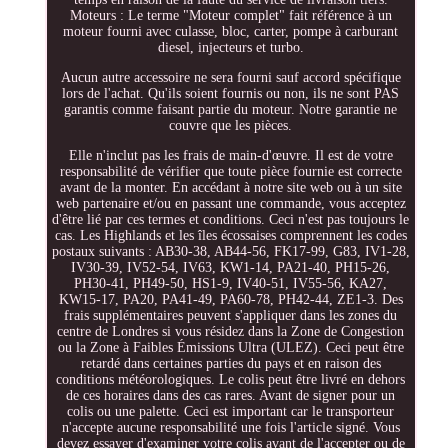
Moteurs : Le terme "Moteur complet" fait référence à un
moteur fourni avec culasse, bloc, carter, pompe à carburant
diesel, injecteurs et turbo.
Aucun autre accessoire ne sera fourni sauf accord spécifique
lors de l'achat. Qu'ils soient fournis ou non, ils ne sont PAS
garantis comme faisant partie du moteur. Notre garantie ne
couvre que les pièces.
Elle n'inclut pas les frais de main-d'œuvre. Il est de votre
responsabilité de vérifier que toute pièce fournie est correcte
avant de la monter. En accédant à notre site web ou à un site
web partenaire et/ou en passant une commande, vous acceptez
d'être lié par ces termes et conditions. Ceci n'est pas toujours le
cas. Les Highlands et les îles écossaises comprennent les codes
postaux suivants : AB30-38, AB44-56, FK17-99, G83, IV1-28,
IV30-39, IV52-54, IV63, KW1-14, PA21-40, PH15-26,
PH30-41, PH49-50, HS1-9, IV40-51, IV55-56, KA27,
KW15-17, PA20, PA41-49, PA60-78, PH42-44, ZE1-3. Des
frais supplémentaires peuvent s'appliquer dans les zones du
centre de Londres si vous résidez dans la Zone de Congestion
ou la Zone à Faibles Émissions Ultra (ULEZ). Ceci peut être
retardé dans certaines parties du pays et en raison des
conditions météorologiques. Le colis peut être livré en dehors
de ces horaires dans des cas rares. Avant de signer pour un
colis ou une palette. Ceci est important car le transporteur
n'accepte aucune responsabilité une fois l'article signé. Vous
devez essayer d'examiner votre colis avant de l'accepter ou de