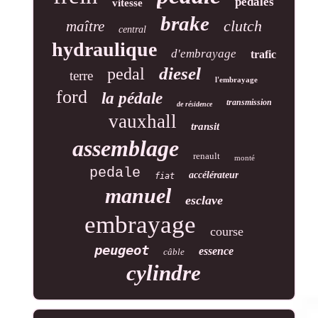
pédales
vitesse
brake
clutch
maître
central
hydraulique
d'embrayage
trafic
diesel
pedal
terre
l'embrayage
ford
la pédale
transmission
de résidence
vauxhall
transit
assemblage
renault
monté
pedale
accélérateur
fiat
manuel
esclave
embrayage
course
peugeot
essence
câble
cylindre