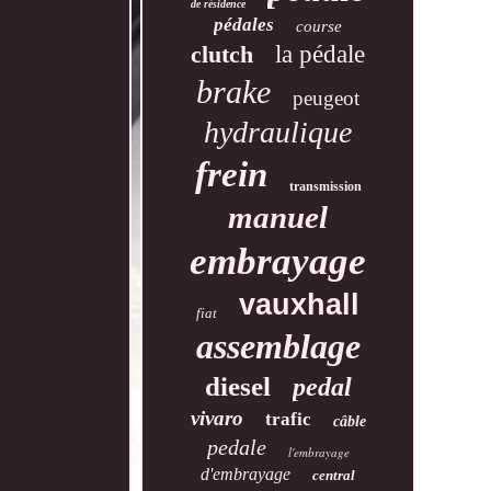
de résidence
pédales
course
clutch
la pédale
brake
peugeot
hydraulique
frein
transmission
manuel
embrayage
vauxhall
fiat
assemblage
diesel
pedal
vivaro
trafic
câble
pedale
l'embrayage
d'embrayage
central