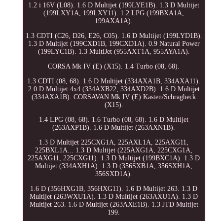
1.2 i 16V (L08). 1.6 D Multijet (199LYE1B). 1.3 D Multijet
(199LXY1A, 199LXY11). 1.2 LPG (199BXA1A,
199AXA1A).
1.3 CDTI (C26, D26, E26, C05). 1.6 D Multijet (199LYD1B).
1.3 D Multijet (199CXD1B, 199CXD1A). 0.9 Natural Power
(199LYC1B). 1.3 MultiJet (955AXT1A, 955AYA1A).
CORSA Mk IV (E) (X15). 1.4 Turbo (08, 68).
1.3 CDTI (08, 68). 1.6 D Multijet (334AXA1B, 334AXA11).
2.0 D Multijet 4x4 (334AXB22, 334AXD2B). 1.6 D Multijet
(334AXA1B). CORSAVAN Mk IV (E) Kasten/Schragheck
(X15).
1.4 LPG (08, 68). 1.6 Turbo (08, 68). 1.6 D Multijet
(263AXP1B). 1.6 D Multijet (263AXN1B).
1.3 D Multijet 225CXG1A, 225AXL1A, 225AXG11,
225BXL1A... 1.3 D Multijet (225AXG1A, 225CXG1A,
225AXG11, 225CXG11). 1.3 D Multijet (199BXC1A). 1.3 D
Multijet (334AXH1A). 1.3 D (356SXB1A, 356SXH1A,
356SXD1A).
1.6 D (356HXG1B, 356HXG11). 1.6 D Multijet 263. 1.3 D
Multijet (263WXU1A). 1.3 D Multijet (263AXU1A). 1.3 D
Multijet 263. 1.6 D Multijet (263AXE1B). 1.3 JTD Multijet
199.