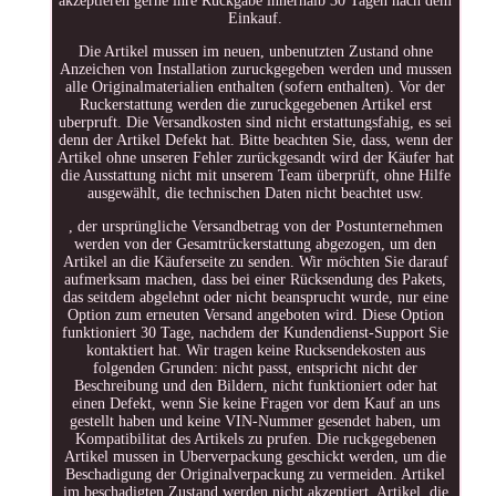
akzeptieren gerne ihre Ruckgabe innerhalb 30 Tagen nach dem
Einkauf.
Die Artikel mussen im neuen, unbenutzten Zustand ohne
Anzeichen von Installation zuruckgegeben werden und mussen
alle Originalmaterialien enthalten (sofern enthalten). Vor der
Ruckerstattung werden die zuruckgegebenen Artikel erst
uberpruft. Die Versandkosten sind nicht erstattungsfahig, es sei
denn der Artikel Defekt hat. Bitte beachten Sie, dass, wenn der
Artikel ohne unseren Fehler zurückgesandt wird der Käufer hat
die Ausstattung nicht mit unserem Team überprüft, ohne Hilfe
ausgewählt, die technischen Daten nicht beachtet usw.
, der ursprüngliche Versandbetrag von der Postunternehmen
werden von der Gesamtrückerstattung abgezogen, um den
Artikel an die Käuferseite zu senden. Wir möchten Sie darauf
aufmerksam machen, dass bei einer Rücksendung des Pakets,
das seitdem abgelehnt oder nicht beansprucht wurde, nur eine
Option zum erneuten Versand angeboten wird. Diese Option
funktioniert 30 Tage, nachdem der Kundendienst-Support Sie
kontaktiert hat. Wir tragen keine Rucksendekosten aus
folgenden Grunden: nicht passt, entspricht nicht der
Beschreibung und den Bildern, nicht funktioniert oder hat
einen Defekt, wenn Sie keine Fragen vor dem Kauf an uns
gestellt haben und keine VIN-Nummer gesendet haben, um
Kompatibilitat des Artikels zu prufen. Die ruckgegebenen
Artikel mussen in Uberverpackung geschickt werden, um die
Beschadigung der Originalverpackung zu vermeiden. Artikel
im beschadigten Zustand werden nicht akzeptiert. Artikel, die