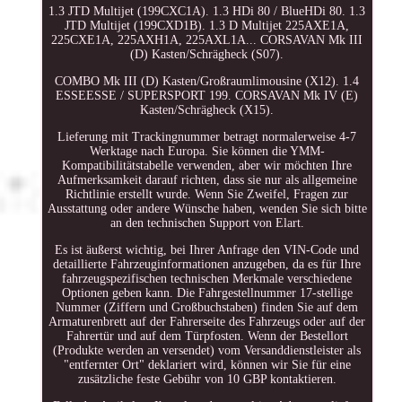
1.3 JTD Multijet (199CXC1A). 1.3 HDi 80 / BlueHDi 80. 1.3
JTD Multijet (199CXD1B). 1.3 D Multijet 225AXE1A,
225CXE1A, 225AXH1A, 225AXL1A... CORSAVAN Mk III
(D) Kasten/Schrägheck (S07).
COMBO Mk III (D) Kasten/Großraumlimousine (X12). 1.4
ESSEESSE / SUPERSPORT 199. CORSAVAN Mk IV (E)
Kasten/Schrägheck (X15).
Lieferung mit Trackingnummer betragt normalerweise 4-7
Werktage nach Europa. Sie können die YMM-
Kompatibilitätstabelle verwenden, aber wir möchten Ihre
Aufmerksamkeit darauf richten, dass sie nur als allgemeine
Richtlinie erstellt wurde. Wenn Sie Zweifel, Fragen zur
Ausstattung oder andere Wünsche haben, wenden Sie sich bitte
an den technischen Support von Elart.
Es ist äußerst wichtig, bei Ihrer Anfrage den VIN-Code und
detaillierte Fahrzeuginformationen anzugeben, da es für Ihre
fahrzeugspezifischen technischen Merkmale verschiedene
Optionen geben kann. Die Fahrgestellnummer 17-stellige
Nummer (Ziffern und Großbuchstaben) finden Sie auf dem
Armaturenbrett auf der Fahrerseite des Fahrzeugs oder auf der
Fahrertür und auf dem Türpfosten. Wenn der Bestellort
(Produkte werden an versendet) vom Versanddienstleister als
"entfernter Ort" deklariert wird, können wir Sie für eine
zusätzliche feste Gebühr von 10 GBP kontaktieren.