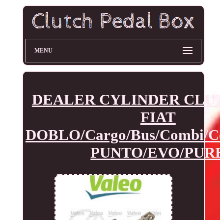
MENU
DEALER CYLINDER CLU
FIAT
DOBLO/Cargo/Bus/Combi/
PUNTO/EVO/PUR