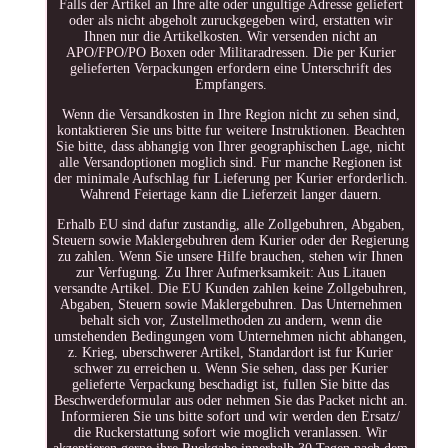
Falls der Artikel an Ihre alte oder ungultige Adresse geliefert
oder als nicht abgeholt zuruckgegeben wird, erstatten wir
Ihnen nur die Artikelkosten. Wir versenden nicht an
APO/FPO/PO Boxen oder Militaradressen. Die per Kurier
gelieferten Verpackungen erfordern eine Unterschrift des
Empfangers.
Wenn die Versandkosten in Ihre Region nicht zu sehen sind,
kontaktieren Sie uns bitte fur weitere Instruktionen. Beachten
Sie bitte, dass abhangig von Ihrer geographischen Lage, nicht
alle Versandoptionen moglich sind. Fur manche Regionen ist
der minimale Aufschlag fur Lieferung per Kurier erforderlich.
Wahrend Feiertage kann die Lieferzeit langer dauern.
Erhalb EU sind dafur zustandig, alle Zollgebuhren, Abgaben,
Steuern sowie Maklergebuhren dem Kurier oder der Regierung
zu zahlen. Wenn Sie unsere Hilfe brauchen, stehen wir Ihnen
zur Verfugung. Zu Ihrer Aufmerksamkeit: Aus Litauen
versandte Artikel. Die EU Kunden zahlen keine Zollgebuhren,
Abgaben, Steuern sowie Maklergebuhren. Das Unternehmen
behalt sich vor, Zustellmethoden zu andern, wenn die
umstehenden Bedingungen vom Unternehmen nicht abhangen,
z. Krieg, uberschwerer Artikel, Standardort ist fur Kurier
schwer zu erreichen u. Wenn Sie sehen, dass per Kurier
gelieferte Verpackung beschadigt ist, fullen Sie bitte das
Beschwerdeformular aus oder nehmen Sie das Packet nicht an.
Informieren Sie uns bitte sofort und wir werden den Ersatz/
die Ruckerstattung sofort wie moglich veranlassen. Wir