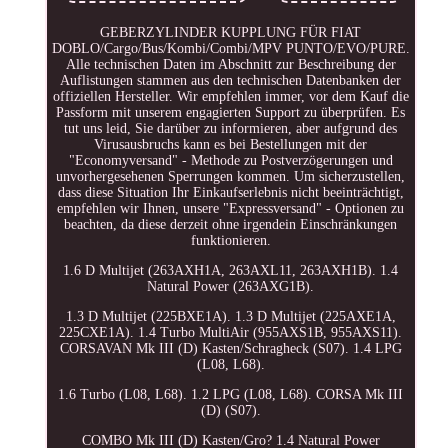
GEBERZYLINDER KUPPLUNG FÜR FIAT
DOBLO/Cargo/Bus/Kombi/Combi/MPV PUNTO/EVO/PURE.
Alle technischen Daten im Abschnitt zur Beschreibung der
Auflistungen stammen aus den technischen Datenbanken der
offiziellen Hersteller. Wir empfehlen immer, vor dem Kauf die
Passform mit unserem engagierten Support zu überprüfen. Es
tut uns leid, Sie darüber zu informieren, aber aufgrund des
Virusausbruchs kann es bei Bestellungen mit der
"Economyversand" - Methode zu Postverzögerungen und
unvorhergesehenen Sperrungen kommen. Um sicherzustellen,
dass diese Situation Ihr Einkaufserlebnis nicht beeinträchtigt,
empfehlen wir Ihnen, unsere "Expressversand" - Optionen zu
beachten, da diese derzeit ohne irgendein Einschränkungen
funktionieren.
1.6 D Multijet (263AXH1A, 263AXL11, 263AXH1B). 1.4
Natural Power (263AXG1B).
1.3 D Multijet (225BXE1A). 1.3 D Multijet (225AXE1A,
225CXE1A). 1.4 Turbo MultiAir (955AXS1B, 955AXS11).
CORSAVAN Mk III (D) Kasten/Schragheck (S07). 1.4 LPG
(L08, L68).
1.6 Turbo (L08, L68). 1.2 LPG (L08, L68). CORSA Mk III
(D) (S07).
COMBO Mk III (D) Kasten/Gro? 1.4 Natural Power