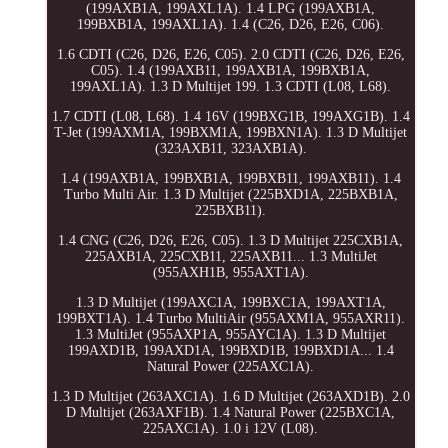
(199AXB1A, 199AXL1A). 1.4 LPG (199AXB1A,
199BXB1A, 199AXL1A). 1.4 (C26, D26, E26, C06).
1.6 CDTI (C26, D26, E26, C05). 2.0 CDTI (C26, D26, E26,
C05). 1.4 (199AXB11, 199AXB1A, 199BXB1A,
199AXL1A). 1.3 D Multijet 199. 1.3 CDTI (L08, L68).
1.7 CDTI (L08, L68). 1.4 16V (199BXG1B, 199AXG1B). 1.4
T-Jet (199AXM1A, 199BXM1A, 199BXN1A). 1.3 D Multijet
(323AXB11, 323AXB1A).
1.4 (199AXB1A, 199BXB1A, 199BXB11, 199AXB11). 1.4
Turbo Multi Air. 1.3 D Multijet (225BXD1A, 225BXB1A,
225BXB11).
1.4 CNG (C26, D26, E26, C05). 1.3 D Multijet 225CXB1A,
225AXB1A, 225CXB11, 225AXB11... 1.3 MultiJet
(955AXH1B, 955AXT1A).
1.3 D Multijet (199AXC1A, 199BXC1A, 199AXT1A,
199BXT1A). 1.4 Turbo MultiAir (955AXM1A, 955AXR11).
1.3 MultiJet (955AXP1A, 955AYC1A). 1.3 D Multijet
199AXD1B, 199AXD1A, 199BXD1B, 199BXD1A... 1.4
Natural Power (225AXC1A).
1.3 D Multijet (263AXC1A). 1.6 D Multijet (263AXD1B). 2.0
D Multijet (263AXF1B). 1.4 Natural Power (225BXC1A,
225AXC1A). 1.0 i 12V (L08).