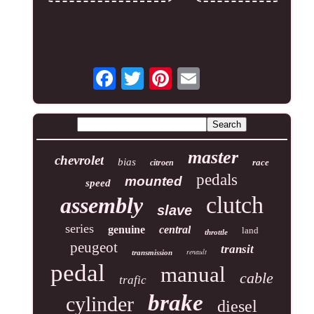
master
chevrolet
bias
race
citroen
pedals
mounted
speed
clutch
assembly
slave
series
genuine
central
land
throttle
peugeot
transit
renault
transmission
pedal
manual
cable
trafic
brake
cylinder
diesel